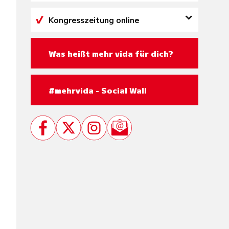
Tagesordnung
Delegierteninfo
Kongresszeitung online
Downloads
Ausgabe 20. November 2024
Deine Wahl
Ausgabe 21. November 2024
Kooperationspartner:innen
Was heißt mehr vida für dich?
News
Fotos
Videos
#mehrvida - Social Wall
Presse
Kontakt